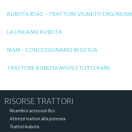
KUBOTA 8540 - TRATTORE VIGNETO ERGONOM
LA LINEA M6 KUBOTA
MAM - CONCESSIONARIO IN SICILIA
TRATTORE KUBOTA M5092 TUTTOFARE
RISORSE TRATTORI
Ricambi e accessori Bcs
Attrezzi trattori alta potenza
Trattori kubota