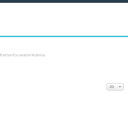
i Trattori Escavatori Kubota.
20