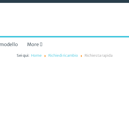
a modello
More
Sei qui:
Home
Richiedi ricambio
Richiesta rapida