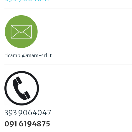
ricambi@mam-srl.it
393 9064047
091 6194875