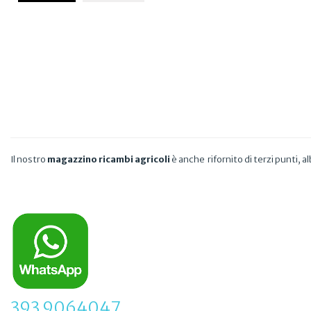
Il nostro
magazzino ricambi agricoli
è anche rifornito di terzi punti, alb
393 9064047