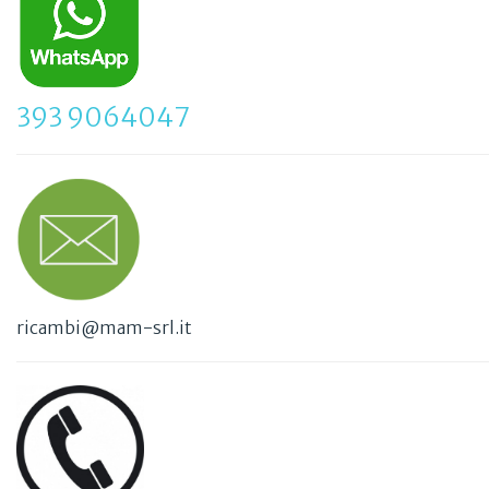
393 9064047
ricambi@mam-srl.it