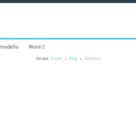
a modello
More
Sei qui:
Home
Blog
Elettrico