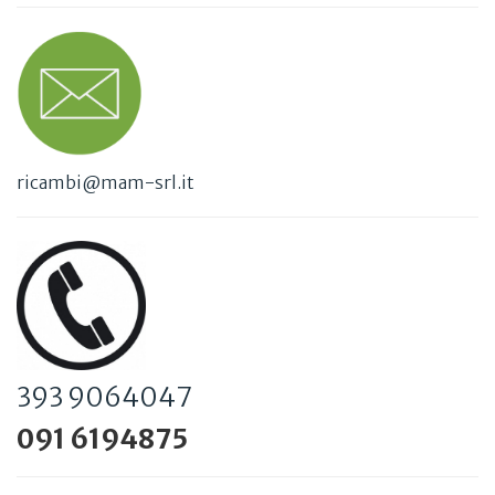
ricambi@mam-srl.it
393 9064047
091 6194875