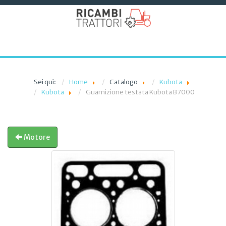
Sei qui:
Home
Catalogo
Kubota
Kubota
Guarnizione testata Kubota B7000
Motore