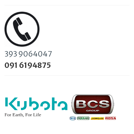
393 9064047
091 6194875