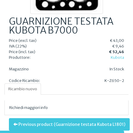
GUARNIZIONE TESTATA
KUBOTA B7000
Price (excl. tax)
€ 43,00
IVA (22%)
€ 9,46
Price (incl. tax)
€ 52,46
Produttore:
Kubota
Magazzino
In Stock
Codice Ricambio:
K-Z650-2
Ricambio nuovo
Richiedi maggiori info
Previous product (Guarnizione testata Kubota L1801)