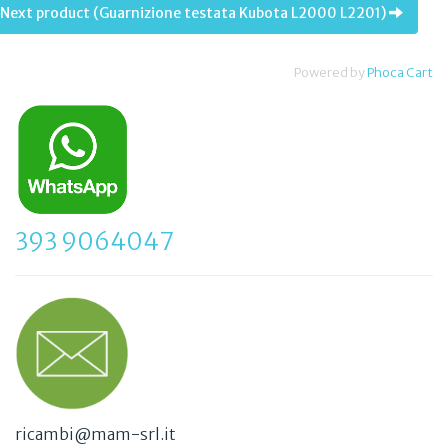
Next product (Guarnizione testata Kubota L2000 L2201)
Powered by
Phoca Cart
393 9064047
ricambi@mam-srl.it